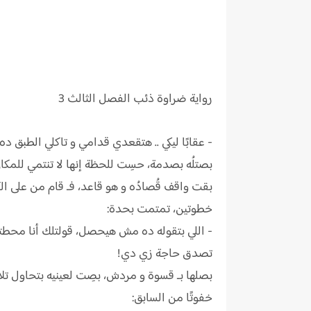
رواية
ضراوة ذئب الفصل
الثالث 3
- عقابًا ليكي .. هتقعدي قدامي و تاكلي الطبق ده!
بصتلُه بصدمة، حسِت للحظة إنها لا تنتمي للمكان
بقت واقف قُصادُه و هو قاعد، فـ قام من على ا
خطوتين، تمتمت بحدة:
- اللي بتقوله ده مش هيحصل، قولتلك أنا محطتش
تصدق حاجة زي دي!
بصلها بـ قسوة و مردش، بصِت لعينيه بتحاول تلاق
خفوتًا من السابق: