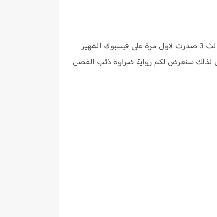
رواية ضراوة ذئب الفصل الثالث 3 هى رواية من تأليف المؤلفة المميزة ساره الحلفاوي رواية ضراوة ذئب الفصل الثالث 3 صدرت لاول مرة على فيسبوك الشهير
ك البحث جوجل لذلك سنعرض لكم رواية ضراوة ذئب الفصل