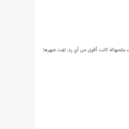
نت بتبُصهاله كانت أقوى من أي رد، لفِت ضهرها