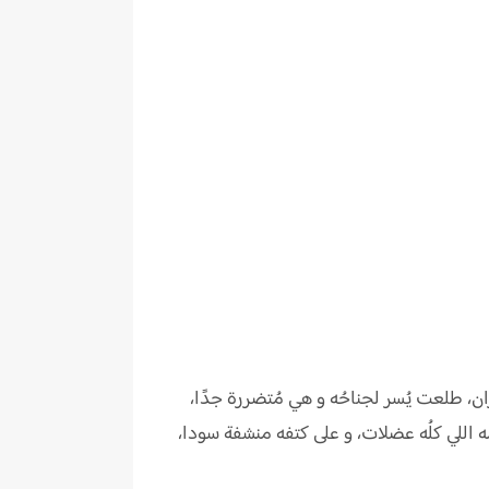
، طلعت يُسر لجناحُه و هي مُتضررة جدًا،
 اللي كلُه عضلات، و على كتفه منشفة سودا،