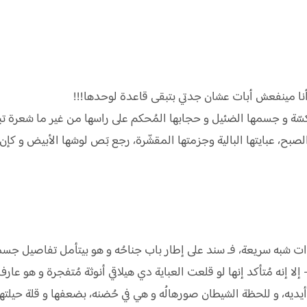
 أنا مينفعش أبات عشان جدتي بتبقى قاعدة لوحدها!!!
ُنكسّة و جسمها الضئيل و حجابها المُحكم على راسها من غير ما شعرة ت
لصبح، عبايتها البالية وجزمتها المقشّرة، رجع بَص لوشها الأبيض و كإن 
به سريعة، فـ سند على إطار باب جناحُه و هو بيتأمل تفاصيل جسمها 
 إنه مُتأكد إنها لو قلعت العباية دي هيلاقي أنوثة مُتفجرة و هو عارف
يديه، و للحظة الشيطان صورهالُه و هي في حُضنه، بضعفها و قلة حيلته