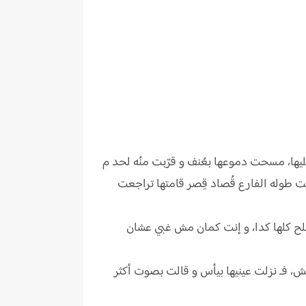
عليها، مسحت دموعها بعُنف و قرّبت منُه لحد م
ت طوله الفارع قُصاد قِصر قامتها تراجعت
ملح كلها كدا، و إنت كمان مش غبي عشان
تش، فـ نزلت عينيها بيأس و قالت بصوت أكثر