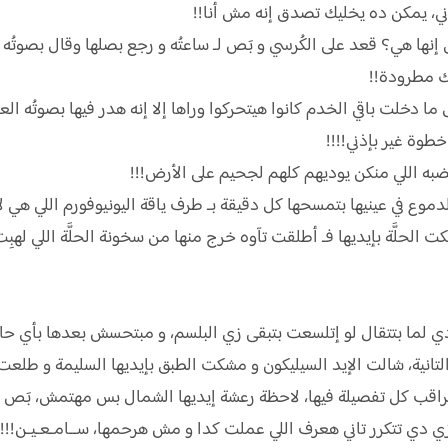
ني، يمكن ده يخليك تصدق إنه مش أنا!!
إنها هي؟ قعد على الكُرسي و بَص لـ ساعتُه و رجع بصلها وقال بصوتُه ا
ك مطرودة!!
خلت باقي الخدم كانوا هيتحركوا وراها إلا إنه هدر فيها بصوتُه العا
خطوة غير بإذني!!!!
به اللي منكن يوديهم كلهم لجحيم على الأرض!!!
موع في عينيها بتمسحها كل دقيقة بـ طرف ياقة اليونيوفورم اللي هي لا
 الحلَّة بإيديها فـ أطلقت تآوه خرج منها من سخونة الحلَّة اللي له
لما بتتقال لو إتلسعت بتبقى زي البلسم، و مبتحسش بعدها بأي حاجه،
لتانية، شالت الإيد السيليكون و مشكت الطبق بإيديها السليمة و طلعت
راقب كل تفصيلة فيها، لاحظة رعشة إيديها الشمال بس مهتمش، بَص ل
 زي دي تتكرر تاني هعرف اللي عملت كدا و مش هرحمها، ســامـعـيـن!!!