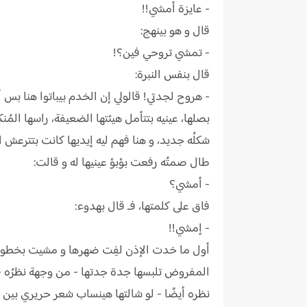
- عايزة أمشي!!
قال و هو بينهج:
- تمشي تروحي فين؟!
قال بنفس النبرة:
- هروح لجدتي! قالولي إن الخدم بيباتوا هنا بس
بصلها، عينيه بتتأمل هيئتها الضعيفة، راسها الم
شكلُه جديد، و هنا فهم ليه إيديها كانت بتترعش ا
طال صمتُه رفعت بؤبؤ عينيها له و قالت:
- أمشي؟
فاق على كلمتها، فـ قال بهدوء:
- إمشي!!
أول ما خدت الإذن لفِت ضهرها و مشيت بخطوات ش
المفروض تلبسها جدة جدتها - من وجهة نظرُه - إلا
نظره أيضًا - لو شالتها هينساب شعر حريري بين أ