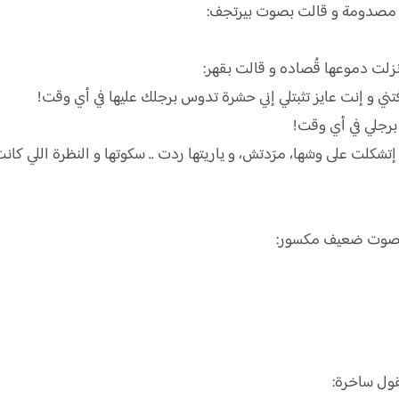
ي مصدومة و قالت بصوت بيرتجف:
زلت دموعها قُصاده و قالت بقهر:
تني و إنت عايز تثبتلي إني حشرة تدوس برجلك عليها في أي وقت!
برجلي في أي وقت!
 إتشكلت على وشها، مرَدتش، و ياريتها ردت .. سكوتها و النظرة اللي كا
ب بصوت ضعيف مكسور:
قول ساخرة: