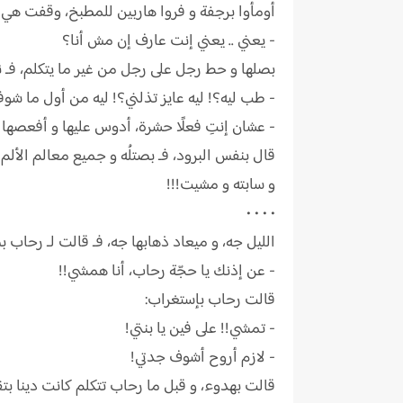
أومأوا برجفة و فروا هاربين للمطبخ، وقفت ه
- يعني .. يعني إنت عارف إن مش أنا؟
بصلها و حط رجل على رجل من غير ما يتكلم، فـ ن
- طب ليه؟! ليه عايز تذلني؟! ليه من أول ما شوف
- عشان إنتِ فعلًا حشرة، أدوس عليها و أفعصها 
قال بنفس البرود، فـ بصتلُه و جميع معالم الألم
و سابته و مشيت!!!
• • • •
الليل جه، و ميعاد ذهابها جه، فـ قالت لـ رحا
- عن إذنك يا حجّة رحاب، أنا همشي!!
قالت رحاب بإستغراب:
- تمشي!! على فين يا بنتي!
- لازم أروح أشوف جدتي!
قالت بهدوء، و قبل ما رحاب تتكلم كانت دينا بت