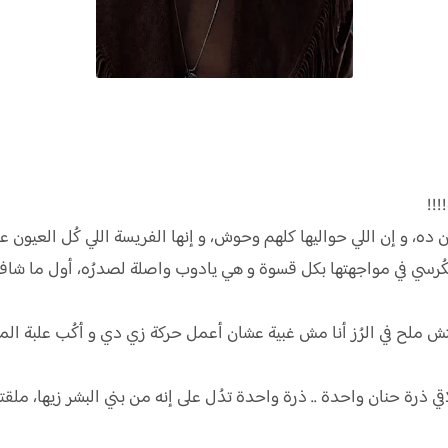
!!!
 ده، و إن اللي حواليها كلهم وحوش، و إنها الفريسة اللي كُل العيون 
لكُرسي في مواجهتها بكل قسوة و هي يادوب واصلة لصدرُه، أول ما شاف
 ملح في الرُز أنا مش غبية عشان أعمل حركة زي دي و أكُب علبة ال
ي ذرة حنان واحدة .. ذرة واحدة تدُل على إنه من بني البشر زيها، ملق