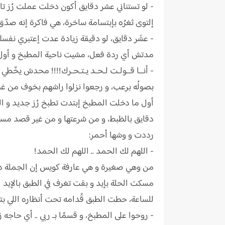
- لو تستناني عشر دقايق أكون دخلت عملت رُز تا
إلتوى ثغرُه بإبتسامة ساخرة، هي فاكرة إنه صدّق 
- عشَر دقايق، لو دقيقة زيادة عدت إعتبري نفس
مدتش أي ردة فعل، مشيت ناحية المطبخ و أول ما د
- أنــا قــولـت لـحـد يـتـحـرك!!!! محدش يخّطي 
بصولُه برعب، و رجعوا نزلوا راشهم بخوف من غض
أول ما دخلت المطبخ إبتدت تطبخ رُز جديد و الد
دقايق بالظبط، و من سُرعتها و من غير قصد مسكت
رددت و وشها أحمر:
- اللهم لك الحمد .. اللهم لك الحمد!
من وهي صغيرة و هي عارفة كويس إن الجملة دي 
مسكت الحلة بإيد و بقت تغرف في الطبق بالإيد ا
للساعة، حطت الطبق قُدامه تحت أنظاره اللي بت
- روحوا على المطبخ، و قسمًا بـ ربي .. أي حاجه