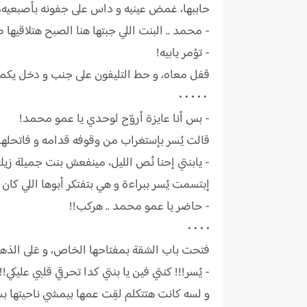
حاببها، غمض عينيه و داس على جفونه بأصبعيه، و
- محمد .. البنت اللي جبتها هنا الصبح هتلاقيها طا
- تؤمر يابيه!
قفل معاه، و حط التليفون على جنب و دخل يكمل 
• • • • •
- بس أنا عايزة أروّح لوحدي يا عمو محمد!
قالت يُسر بإستغراب من وقوفه قدامه و فاتحلها 
- يابنتي إحنا نُص الليل، مينفعش بنت جميلة زي
إبتسمت يُسر ببراءة و هي بتفتكر أبوها اللي كان 
- حاضر يا عمو محمد .. هركب!!
• • • •
فتحت باب الشقة بمفتاحها الخاص، و عَلى الذهو
- يُسر!!! كنتي فين يا بنتي كدا تحرقي قلبي عليكي!!!
و لسه كانت هتتكلم لقِت عمها بيمشي ناحيتها ب