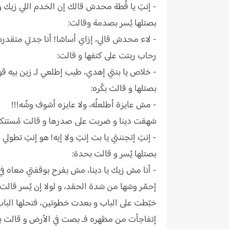
- إنتِ يا قُطة محدش قالك إن الخدم اللي زيك و ز
بصتلها يُسر بصدمة وقالت:
- لاء محدش قالي، إزاي أساسًا! أنا جدتي متقدرش
رحاب ربتت على كتفها و قالت:
- خلاص يا بنتي إهدي، طيب إطلعي لـ زين بيه ق
بصتلها و قالت بكُره:
- مش عايزة أطلعلُه، ولا عايزه أشوف وشُه!!!
شهقت دينا و ضربت على صدرها و قالت مُستنكر
- إنتِ إتجننتي يا بت إنتِ ولا إيه! هو إنتِ تطولي
بصتلها يُسر و قالت بحدة:
- أنا مش زيك يا دينا، مش بفرح بوقفتي معاه في 
إحمّر وشها من شدة الحقد، و لولا إن يُسر قال
خبّطت على الباب و بعدت خطوتين، فتحلها الباب
إتفاجأت من مظهره فـ بصت في الأرض و قالت