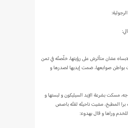
لرجولية:
لي:
بساه عشان متأثرش على رؤيتها، خلّصتُه في تمن
بِت بواطن صوابعها، ضمت إيديها لصدرها و
 مسكت بسُرعة الإيد السيليكون و لبستها و
 برا المطبخ، مشيت ناحيتُه لقتُه باصص
لخدم وراها و قال بهدوء: