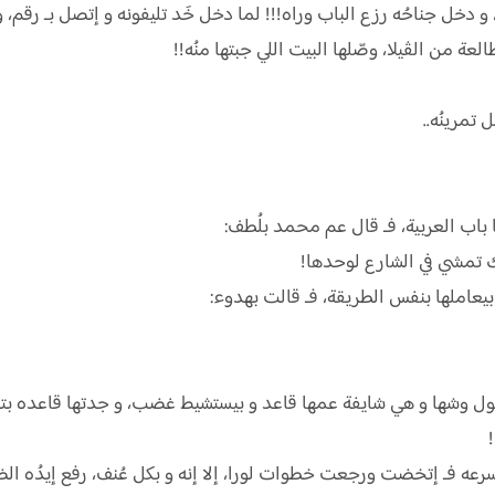
 دخل جناحُه رزع الباب وراه!!! لما دخل خَد تليفونه و إتصل بـ رقم، 
لعة من الڤيلا، وصّلها البيت اللي جبتها منُه!!
تمرينُه..
باب العربية، فـ قال عم محمد بلُطف:
ك تمشي في الشارع لوحدها!
بيعاملها بنفس الطريقة، فـ قالت بهدوء:
ل وشها و هي شايفة عمها قاعد و بيستشيط غضب، و جدتها قاعده بتعي
سرعه فـ إتخضت ورجعت خطوات لورا، إلا إنه و بكل عُنف، رفع إيدُه ا