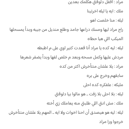
مراد : اقفل دلوقتي هكلمك بعدين
ملك : ايه يا ليله اخرتينا
ليله : منا خلصت اهو
راح مراد ليها ومسك دراعها جامد وطلع منديل من جيبه وبدأ يمسحلها
الميكب اللي هيا حطاه
ليله : ليه كده يا مراد أنا قعدت كتير اوي على م اظبطه
مردش عليها وكمل مسحه وبعد م خلص لفها وبدأ يضفر شعرها
مراد : يلا علشان منتأخرش اكتر من كده
سابقهم وخرج على بره
مليكه : علفكره كده احلى
ليله : بلا احلى بلا زفت ... هو مالوا بيا دلوقتي
ملك : مش انتي اللي طلبتي منه يعاملك زي أخته
ليله : ليه هو هيصدق أن احنا اخوات ولا ايه ... المهم يلا علشان منتأخرش
خرجوا ورا مراد