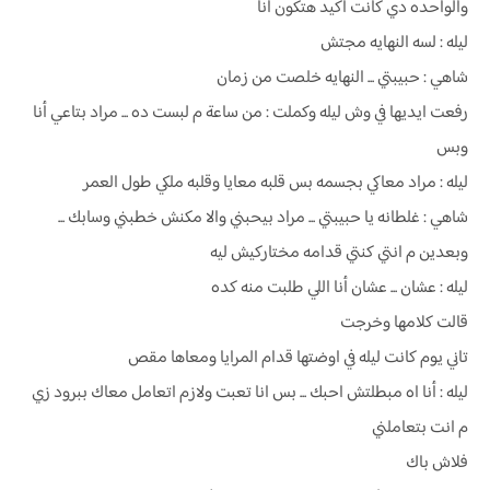
والواحده دي كانت اكيد هتكون أنا
ليله : لسه النهايه مجتش
شاهي : حبيبتي ... النهايه خلصت من زمان
رفعت ايديها في وش ليله وكملت : من ساعة م لبست ده ... مراد بتاعي أنا
وبس
ليله : مراد معاكي بجسمه بس قلبه معايا وقلبه ملكي طول العمر
شاهي : غلطانه يا حبيبتي ... مراد بيحبني والا مكنش خطبني وسابك ...
وبعدين م انتي كنتي قدامه مختاركيش ليه
ليله : عشان ... عشان أنا اللي طلبت منه كده
قالت كلامها وخرجت
تاني يوم كانت ليله في اوضتها قدام المرايا ومعاها مقص
ليله : أنا اه مبطلتش احبك ... بس انا تعبت ولازم اتعامل معاك ببرود زي
م انت بتعاملني
فلاش باك