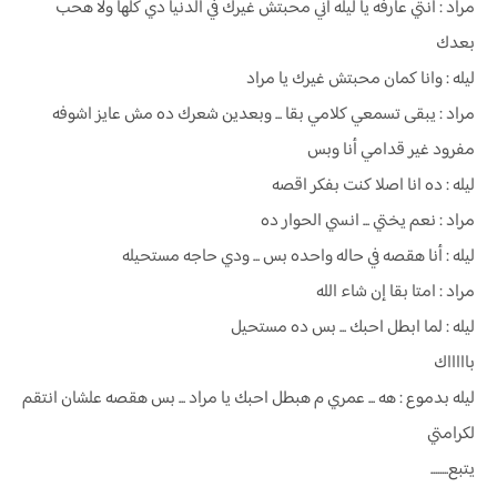
مراد : انتي عارفه يا ليله اني محبتش غيرك في الدنيا دي كلها ولا هحب
بعدك
ليله : وانا كمان محبتش غيرك يا مراد
مراد : يبقى تسمعي كلامي بقا ... وبعدين شعرك ده مش عايز اشوفه
مفرود غير قدامي أنا وبس
ليله : ده انا اصلا كنت بفكر اقصه
مراد : نعم يختي ... انسي الحوار ده
ليله : أنا هقصه في حاله واحده بس ... ودي حاجه مستحيله
مراد : امتا بقا إن شاء الله
ليله : لما ابطل احبك ... بس ده مستحيل
باااااك
ليله بدموع : هه ... عمري م هبطل احبك يا مراد ... بس هقصه علشان انتقم
لكرامتي
يتبع........