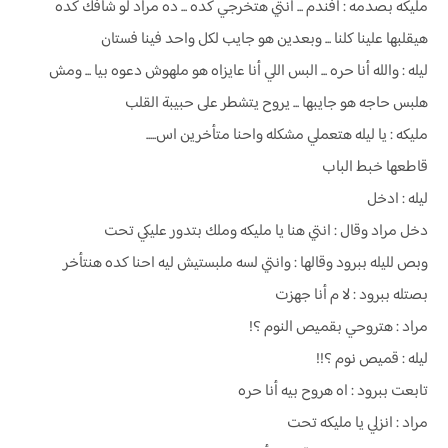
مليكه بصدمه : افندم ... انتي هتخرجي كده ... ده مراد لو شافك كده
هيقلبها علينا كلنا ... وبعدين هو جايب لكل واحد فينا فستان
ليله : والله أنا حره ... البس اللي أنا عايزاه هو ملهوش دعوه بيا ... ومش
هلبس حاجه هو جايبها ... يروح يتشطر على حبيبة القلب
مليكه : يا ليله هتعملي مشكله واحنا متأخرين اس.....
قاطعها خبط الباب
ليله : ادخل
دخل مراد وقال : انتي هنا يا مليكه وملك بتدور عليكي تحت
وبص لليله ببرود وقالها : وانتي لسه ملبستيش ليه احنا كده هنتأخر
بصتله ببرود : لا م أنا جهزت
مراد : هتروحي بقميص النوم ؟!
ليله : قميص نوم ؟!!
تابعت ببرود : اه هروح بيه أنا حره
مراد : انزلي يا مليكه تحت