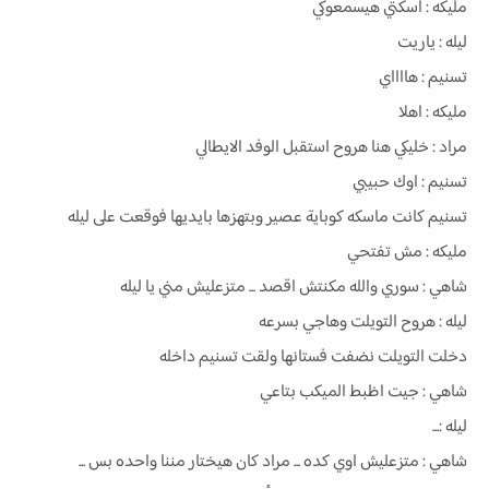
مليكه : اسكتي هيسمعوكي
ليله : ياريت
تسنيم : هااااي
مليكه : اهلا
مراد : خليكي هنا هروح استقبل الوفد الايطالي
تسنيم : اوك حبيبي
تسنيم كانت ماسكه كوباية عصير وبتهزها بايديها فوقعت على ليله
مليكه : مش تفتحي
شاهي : سوري والله مكنتش اقصد ... متزعليش مني يا ليله
ليله : هروح التويلت وهاجي بسرعه
دخلت التويلت نضفت فستانها ولقت تسنيم داخله
شاهي : جيت اظبط الميكب بتاعي
ليله :...
شاهي : متزعليش اوي كده ... مراد كان هيختار مننا واحده بس ...