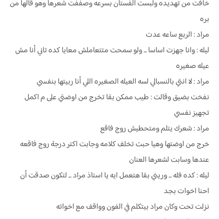
خافت من تهديده ولبست الفستان بسرعه وصففت شعرها وهو قالها من
بره
مراد : الربع ساعه عدت
ليله : وانا جهزت اساسا ... ولو سمحت متتعاملش معايا كده تاني أنا مش
عيله صغيره
مراد : لا انتي بالنسبالي لسه العيله الصغيره اللي أنا ربيتها بنفسي
نفخت بضيق وقالت : طيب ممكن بقا تخرج من اوضتي على م اكمل
تجهيز نفسي
مراد : شعرك يتلم ومتحطيش روج فاقع
خرج من اوضتها وهيا حبت تخلف كلامه وجابت اكتر درجة روج فاقعه
عندها وسابت لشعرها العنان
ليله : كده فله ... وريني بقا هتعمل ايه يا استاذ مراد ... لتكون صدقت أن
احنا اخوات بجد
نزلت تحت وكان مراد بيتكلم في الفون وواقف مع اخواته