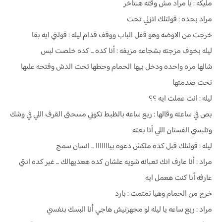
مليكه : يا مراد مش وقته هنتأخر
مراد بحده : قولتلك انزلي تحت
خرجت من الاوضه وهو قفل الباب ووقف قدام ليله : قولتي ايه بقا
ليله بخوف مزجته بشجاعه مزيفه : أنا كده ... كده خلصت لبس
شالها مره واحده ودخل بيها الحمام وحطها تحت الدش وفتحه عليها
تحت صدمتها
ليله : انت عملت ايه ؟؟
بص في ساعته وقالها : ربع ساعه بالظبط تكوني مسحتى القرف اللي في وشك
وتلبسي الفستان اللي أنا بعته
ليله : قولتلك قبل كده ملكش دعوه بيااااااا ... انسان سمج
مراد : أنا عارف انك تعبانه شويه علشان كده هعديهالك ... غير كده انتي
عارفه أنا كنت هعمل ايه
خرج من الحمام وهيا تمتمت : بارد
مراد : ربع ساعه يا ليله لو مجهزتيش هاجي أنا البسك بنفسي