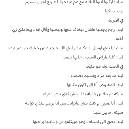
مراد : اركبوا انتوا التلاته مع عم عبده وانا هروح اجيب تسنيم
وهحصلكوا
في العربيه
ليله : رايح يجيبها علشان بيخاف عليها وبيحبها وقال ايه ... بيعاملني زي
أخته
ملك : يا بنتي اومال لو مكنتيش انتي اللي خرجتيه من حياتك من غير تردد
ليله : كلنا عارفين السبب ... خليها تنفعه
في الحفله ليله مع مليكه
ليله متابعه مراد وتسنيم بصمت
ليله : المفروض أنا اللي اكون مكانها
مليكه : م خلاص يا ليله بقا ... مش كنتي مش عايزاه
ليله : أنا عمري م كنت مش عايزاه ... بس انا برضو عندي كرامه
مليكه : جايين علينا
ليله : بصي اللي لابساه ... وهو مبيكلمهاش وسايبها براحتها