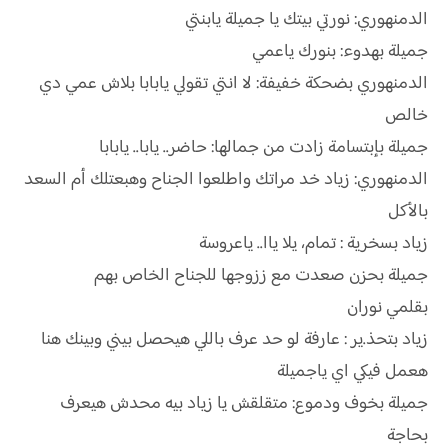
الدمنهوري: نورتي بيتك يا جميلة يابنتي
جميلة بهدوء: بنورك ياعمي
الدمنهوري بضحكة خفيفة: لا انتي تقولي يابابا بلاش عمي دي
خالص
جميلة بإبتسامة زادت من جمالها: حاضر.. يابا.. يابابا
الدمنهوري: زياد خد مراتك واطلعوا الجناح وهبعتلك أم السعد
بالأكل
زياد بسخرية : تمام، يلا ياا.. ياعروسة
جميلة بحزن صعدت مع ززوجها للجناح الخاص بهم
بقلمي نوران
زياد بتحذ.ير : عارفة لو حد عرف باللي هيحصل بيني وبينك هنا
هعمل فيكي اي ياجميلة
جميلة بخوف ودموع: متقلقش يا زياد بيه محدش هيعرف
بحاجة