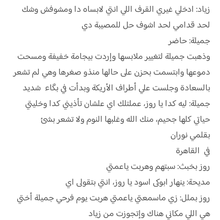
زياد: ادخلي غيري القرف اللي انتي لابساه دا ومشوفش وشك
لحد قدامي لحد اشوف حل للمصيبة دي
جميلة: حاضر
وذهبت جميلة لتغيير ملابسها وإردت بيجامة خفيفة ومسحت
دموعها وابتسمت بحزن على حالها منذو صغرها وهي لم تشعر
بالسعادة وجلست علي أطراف الأريكة وبدأت في بگاء شديد
جميلة: ليه كدا يا روز، عملتلك اي علشان تأذيني كدا وخليتي
حياتي كلها جحيم، منك الله وغلبها النوم ولا تشعر بشئ
بقلمي نوران
في القاهرة
روز بخبث: سبتهم وهربت ياعمتي
مديحة: ينهار ابوكى اسود يا روز، انتي بتقولى اي
روز بملل: زي ماسمعتي ياعمتي هربت يوم فرحي جميلة أختي
هي اللي مكاني هناك وإتجوزت من زياد