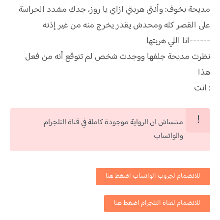
مديحة بخوف: وأنتي هربتي ازاي يا روز، جدك مشدد الحراسة
على القصر كله ومحدش يقدر يخرج منه من غير إذنه
------انا اللي هربتها
نظرت مديحة جلفها ووجدت شخص لم تتوقع أنه من فعل
هذا
: انت
متنساش ان الرواية موجودة كاملة في قناة التلجرام
والواتساب
للانضمام لجروب الواتساب اضغط هنا
للانضمام لقناة التلجرام اضغط هنا