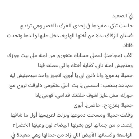
في الصعيد
جلست تبكى بمفردها فى إحدى الغرف بالقصر وهي ترتدي
فستان الزفاف بدلا من أختها الهاربه، دخل عليها والدها وتحدث
قائلا:
الأب (مجاهد): اعملي حسابك عتغوري من اهنه علي بيت جوزك
ومتجيش اهنه تاني، كفاية أختك واللي عملته فينا
جميلة بدموع: وانا ذنبي اي يا أبوي، اتجوز واحد مبيحبنيش ليه
مجاهد بغضب : اسمعي يا بت، انتي عتقومي دلوقت تروح مع
جوزك، مش عايز اشوف خلقتك قدامي، قومي يلاا
جميلة بفزع: ح.. حاضر يا أبوي
وقفت جميلة ومسحت دموعها ونزلت لعريسها أول ما شافها
إتصد. م من جمالها لون بشرتها البيضاء لون وعينها الخضراء
الواسعة وفستانها الأبيض اللي زاد من جمالها وهي معيدة في