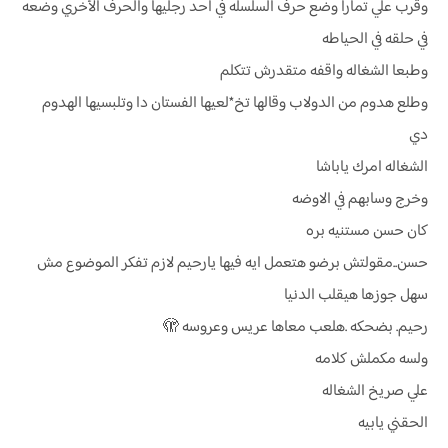
وقرب علي تمارا وضع حرف السلسله في أحد رجليها والحرف الأخري وضعه
في حلقه في الحياطه
وطبعا الشغاله واقفه متقدرش تتكلم
وطلع هدوم من الدولاب وقالها تخ*لعيها الفستان دا وتلبسيها الهدوم
دي
الشغاله امرك ياباشا
وخرج وسابهم في الاوضه
كان حسن مستنيه بره
حسن..مقولتش برضو هتعمل ايه فيها يارحيم لازم تفكر الموضوع مش
سهل جوزها هيقلب الدنيا
رحيم. بضحكه .هلعب معاها عريس وعروسه 🫣
ولسه مكملش كلامه
علي صريخ الشغاله
الحقني يابيه