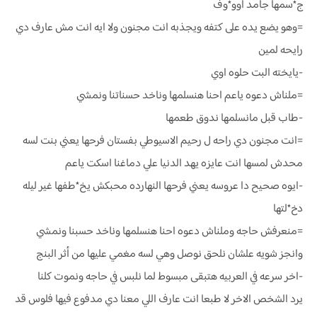
ج*سمها جامد اوو*وف
=وهو يضع يده على كتفه ويجذبه انت مجنون ولا ايه انت مش عارف دي
رايحه لمين
-يايخته البت حلوه اوي
=ملناش دعوه ياعم احنا هنسلمها وناخد حسناتنا ونمشي
-طاب قبل مانسلمها ندوق طعمها
=انت مجنون دي راحه ل رحيم الاسيوطي بفستان فرحها يعني بنت لسه
محدش لمسها انت عايزه يهد الدنيا علي دماغنا اسكت ياعم
-ايوه صحيح دا عروسه يعني فرحها النهارده محبكش يخ*طفها غير ليله
دخ*لتها
=منعرفش حاجه وملناش دعوه احنا هنسلمها وناخد حسبنا ونمشي
وانجز شويه علشان نلحق نوصل وهي لسه مغمي عليها من أثر البنج
-اخر سرعه في العربيه هتبقى مبسوط لما نلبس في حاجه ونموت كلنا
يرد الشخص الاخر لا طبعا انت عارف اللي معنا دي مدفوع فيها فلوس قد