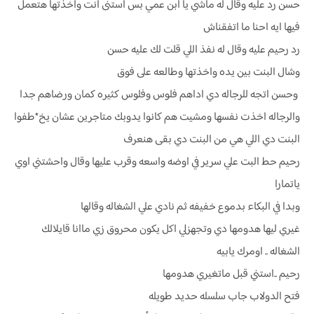
حسن رد عليه وقال له ماشي يا ابن عمي بس استنى انت واخذتها هتعمل
فيها ايه احنا ما اتفقناش
رد رحيم عليه وقال له نفذ اللي قلت لك عليه حسن
وشال البنت بين يده واخذتها وطالعه على فوق
وحسن اتجه للرجاله دي اداهم فلوس وفلوس كثيره كمان ورضاهم جدا
والرجاله اخذت نفسها ومشيت هم كانوا يدوبك متاجرين عشان يخ*طفوا
البنت دي اللي هي من البنت دي بقى هنعرف
رحيم حط البت علي سرير في اوضه واسعه وقرب عليها وقال واحشتني اوي
ياتمارا
وبدا في البكاء بدموع خفيفه ثم نادي علي الشغاله وقالها
غيري ليها هدومها دي وتجهزلي اكل يكون محروق زي ماانا قايلالك
الشغاله .. اومرك يابيه
رحيم ..استني قبل ماتغيري هدومها
فتح الدولاب جاب سلسله حديد طويله