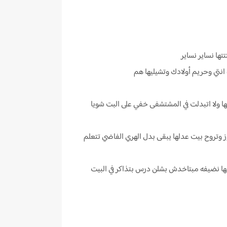
تها نساير نساير
انتي وحريم أولادك وتشيليها هم
مها ولا اتبدلت في المشتشفى خفي على البت شويا
وز وتروح بيت عدلها يبقى بدل الهري الفاضي تتعلم
ها نضيفه مبتاخدش بشلن درس بتذاكر في البيت