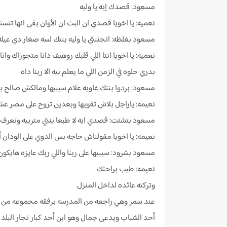
مسعود: قصدك إيه يا وليه
نعميه: يا اخويا قصدي ان البت ان الأوان بقى انها تتس
مسعود بغلظه: اتجننتي يا وليه بنتك لسه صغار دي عيله محا
بدري حلوه في الزمن اللي ما يعلم بيه الا ربنا داه
مسعود: بردوا بنتك غاويه علام سيبيها ومالكش صالح ب
نعيمه: ياراجل بلاش تقويها وبعدين تروح على مصر عش
مسعود بتشتت: قصدي ايه لا طبعا بنتي متربيه وتعرف 
نعيمه: يا اخويا مقولناش حاجه بس الدوي على الودان 
مسعود بشرود: سيبيها على ربنا واللي ربك عايزه هايكو
نعيمه: طيب براحتك
وتركته عائده لداخل المنزل
عند سمر وهي راجعه من المدرسه برفقه مجموعه من 
أحد الشباب ويدعى جمال وهو ابن أحد كبار تجار البلد 