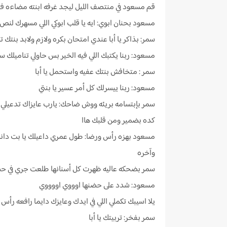
قم مسعود في منتصف الليل ليجد غرفه ابنته مضاءه فتح
مسعود بحنان ابوي: ايه يا قلب ابوكي اللي مسهرك لنص 
سمر: بذاكر يا أبا عندي امتحان بكره ولازم ولابد بنتك 
مسعود: ربنا يكتبك اللي فيه الخير بس حاولي تناميلك
سمر : متخافش بنتك عفيه واستحمل يا أبا
مسعود: ربنا ييسرلك كل أمر عسير يا بنتي
سمر بإبتسامه بريئه ووش ضاحك: يارب عايزاك تدعيلي
كده بضمير ومن قلبك هاا
مسعود بهزه رأس ورضا: طول عمري داعيلك يا بت دانتي ا
وآخره
سمر بضحكه عاليه ظهرت كل أسنانها طلعت جري في حضن 
مسعود: شدد على حضنها اوووي اووووي
يلا اسيبك تكملي اللي في ايدك وعايزك دايما رافعه رأس
سمر بفخر: تربيتك يا أبا