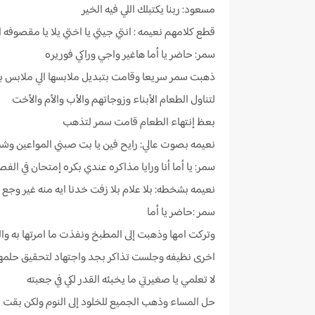
مسعود: ربنا يكتبلك اللي فيه الخير
قطع كلامهم نعيمه : انتي جيتي يا اختي يلا يا مقصوفه
سمر: حاضر يا أما هاغير واجي وراكي فوريره
ذهبت سمر سريعا وقامت بتبديل ملابسها الي ملابس بيت
لتناول الطعام الأبناء وزوجاتهم والأب والأم والأخت
بعظ إنتهاء الطعام قامت سمر لتذهب
نعيمه بصوت عالي: رايح فين يا بت صبني المواعين وش
سمر: يا أما أنا ورايا مذاكره عندي بكره إمتحان في الف
نعيمه بشخطه: بلا علام بلا زفت خدنا ايه منه غير وجع ا
سمر :حاضر يا أما
وتركت امها وذهبت إلى المطبخ ونفذت ما امرتها به و
اخرى نظيفه وجلست تذاكر بجد واجتهاد لتحقيق حلمه
لا تعلمي يا صغيرتي ما يخبئه القدر لكي في جعبته
حل المساء وذهب الجميع للخلود إلى النوم ولكن بقت 