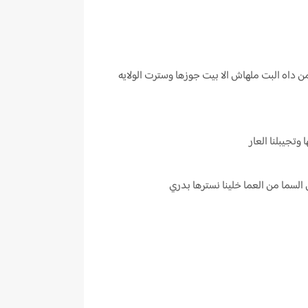
ت 13 فيها ايه يعني وبعدين داه سلو البلد وفي الزمن داه البت ملهاش الا بيت جوزها وسترت الولايه
تجيبلنا العار
السما من العما خلينا نسترها بدري