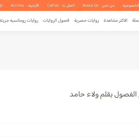
الخصوصية
من نحن - About Us
اتصل بنا - Call Us
الأرشيف - Archive
اب
ملة
الاكثر مشاهدة
روايات حصرية
فصول الروايات
روايات رومانسيه جريئه
 الفصول بقلم ولاء حامد