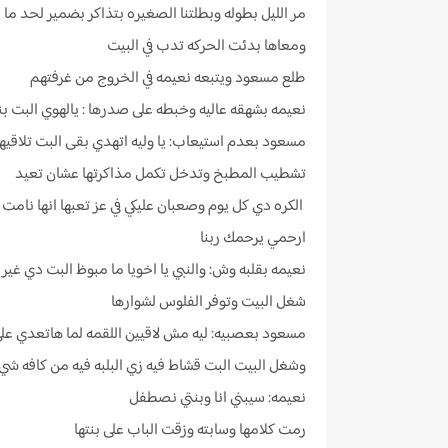
مر الليل بطوله وبطلتنا الصغيره بتذاكر بضمير لحد ما
ومعاها بدئت الحركه تدب في البيت
طلع مسعود ويتبعه نعيمه في الخروج من غرفتهم
نعيمه بشهقه عاليه وخبطه على صدرها : يالهوي البت بنت
مسعود بعدم استيعاب: يا وليه اتهدي بقى البت تلاقيه
تشطيب المطبخ وتدخل تكمل مذاكرتها عشان تعيد
الكره دي كل يوم وصعبان عليكي في عز تعبها انها نامت و
ارحمي يرحمك ربنا
نعيمه بقلبه وش: والنبي يا اخويا ما مبوظ البت دي غي
شغل البيت وتوفر الفلوس لشوارها
مسعود بعصبيه: ليه مش لاقيين اللقمه لما هاتعدي ع
وشغل البيت البت قشاط فيه زي البلبه فيه من كافه شي
نعيمه: سيبني انا وبنتي نصطفل
رمت كلامها وسابته وزقت الباب على بنتها