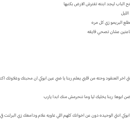
 الباب ليجد ابنته تفترش الارض بكتبها
الليل
تطلع البريمو زي كل مره
 ساعتين عشان تصحي فايقه
خر العنقود وحته من قلبي يعلم ربنا يا ضي عين ابوكي ان محبتك وغلاوتك اكتر 
ابوها: ربنا يخليك ليا وما ننحرمش منك ابدا يارب
 ابوكي انتي الوحيده دون عن اخوانك كلهم اللي غاويه علام ودامغك زي البرلنت ف