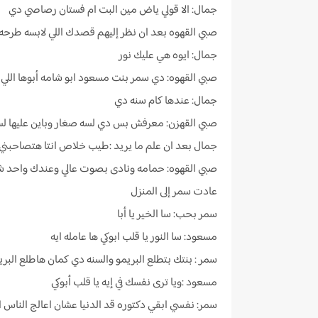
جمال: الا قولي ياض مين البت ام فستان رصاصي دي
صبي القهوه بعد ان نظر إليهم قصدك اللي لابسه طرحه
جمال: ايوه هي عليك نور
صبي القهوه: دي سمر بنت مسعود ابو شامه أبوها اللي 
جمال: عندها كام سنه دي
صبي القهزن: معرفش بس دي لسه صغار وباين عليها لس
جمال بعد ان علم ما يريد :طيب خلاص انتا هتصاحبني
صبي القهوه: حمامه ونادى بصوت عالي وعندك واحد 
عادت سمر إلى المنزل
سمر بحب: سا الخير يا أبا
مسعود: سا النور يا قلب ابوكي ها عامله ايه
سمر : بنتك بتطلع البريمو والسنه دي كمان هاطلع البري
مسعود :ويا ترى نفسك في إيه يا قلب أبوكي
سمر: نفسي ابقي دكتوره قد الدنيا عشان اعالج الناس ال