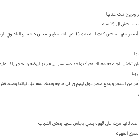
تر وتروح بيت عدلها
بتش ال 15 سنه
نعميه: يا اخويا انتا اللي قلبك روهيف دانا متجوزاك وانا أصغر منها بسنتين كنت لسه بن
يها
ان تخش الجامعه وهناك تعرف واحد مسبسب بيلعب بالبيضه والحجر يلف عليها و
ربنا
أمر من السحر وبتوع مصر دول ليهم في كل حاجه وبنتك لسه على نياتها ومتعرفش 
ن
اصدقائها مرت على قهوه بلدي يجلس عليها بعض الشباب
لصبي القهوه