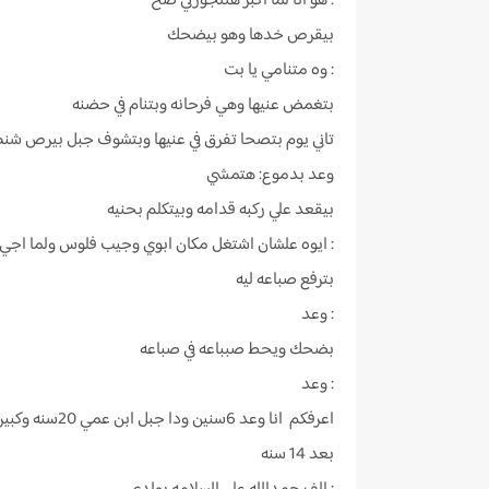
: هو انا لما اكبر هتتجوزني صح
بيقرص خدها وهو بيضحك
: وه متنامي يا بت
بتغمض عنيها وهي فرحانه وبتنام في حضنه
تاني يوم بتصحا تفرق في عنيها وبتشوف جبل بيرص شن
وعد بدموع: هتمشي
بيقعد علي ركبه قدامه وبيتكلم بحنيه
: ايوه علشان اشتغل مكان ابوي وجيب فلوس ولما اجي
بترفع صباعه ليه
: وعد
بضحك ويحط صبباعه في صباعه
: وعد
اعرفكم انا وعد 6سنين ودا جبل ابن عمي 20سنه وكبير العيله بعد عمي
بعد 14 سنه