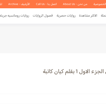
الخصوصية
من نحن - About Us
اتصل بنا - Call Us
الأرشيف - Archive
اب
ملة
الاكثر مشاهدة
روايات حصرية
فصول الروايات
روايات رومانسيه جريئه
1 بقلم كيان كاتبة