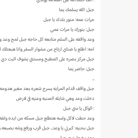
: الف حمدالله على السلامه يولدي
جبل: الله يسلمك يما
مرات عمه: منور بلدك يا جبل
جبل: بنورك يا مرات عمي
وعد واقفه على السلم متابعه كل حاجه جبل لمح وعد 
امه: اطلع يا ضناي ارتاح من مشوار السفر وانا هبعتلك 
جبل مركز بصره على المطبخ ومستني يشوف البت دي ت
جبل: حاضر يما
...
جبل واقف قدام المرايه يسرح شعره بعد مغير هدومه 
دخلت وعد وهي شايله الصنيه وعنيه في لارض
: الوكل يا سي جبل
وعد حطت لاكل ولسه هتطلع جبل مسكه من ايده ولفه 
جبل بحنيه: كبرتي يا وعد... جبل قرب ورفع وشه بصبعه ور