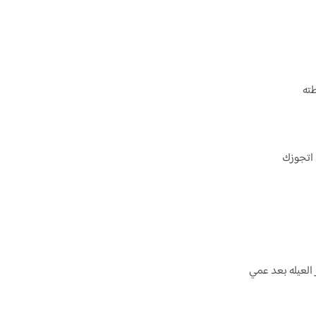
طته
 اتجوزك