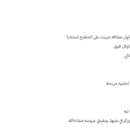
واول مشافه جريت على المطبخ تستخبا
الوكل فوق
اني
لجلبيه مريحه
ليه
كز في عنيها.. وبقيتي عروسه مشاءالله